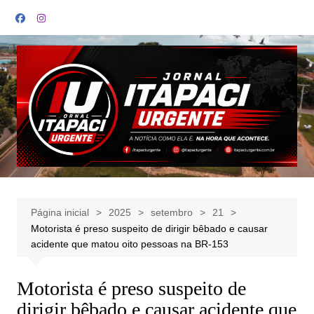
Ir
para
o
conteúdo
Página inicial
2025
setembro
21
Motorista é preso suspeito de dirigir bêbado e causar
acidente que matou oito pessoas na BR-153
Motorista é preso suspeito de
dirigir bêbado e causar acidente que