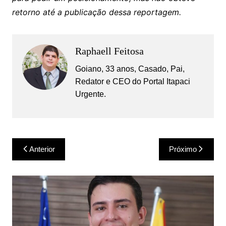
retorno até a publicação dessa reportagem.
Raphaell Feitosa
Goiano, 33 anos, Casado, Pai,
Redator e CEO do Portal Itapaci
Urgente.
Navegação
Anterior
Próximo
de
Post