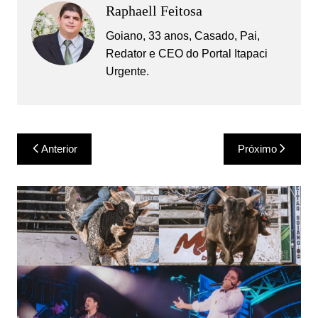
Raphaell Feitosa
Goiano, 33 anos, Casado, Pai,
Redator e CEO do Portal Itapaci
Urgente.
Navegação
Anterior
Próximo
de
Post