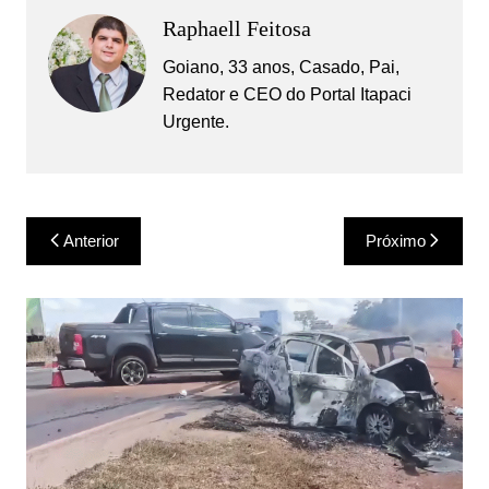
Raphaell Feitosa
Goiano, 33 anos, Casado, Pai,
Redator e CEO do Portal Itapaci
Urgente.
Navegação
Anterior
Próximo
de
Post