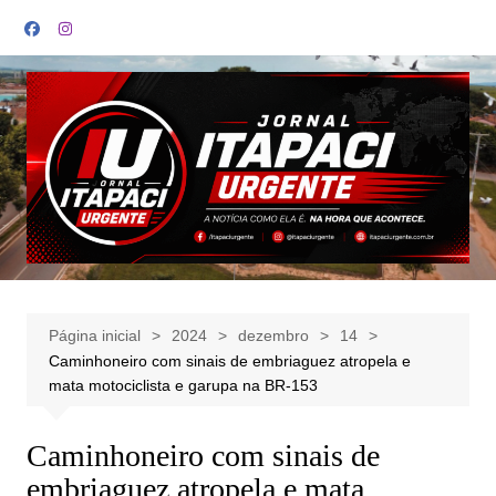
Ir
para
o
conteúdo
Página inicial
2024
dezembro
14
Caminhoneiro com sinais de embriaguez atropela e
mata motociclista e garupa na BR-153
Caminhoneiro com sinais de
embriaguez atropela e mata