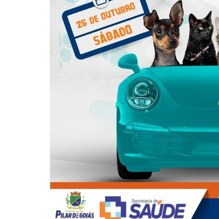
Itaguaru
Itapuranga
Jaraguá
Jardim Paulista
Jataí
Nerópolis
Niquelândia
Nova América
Nova Crixás
Nova Glória
Nova Iguaçu de Goiás
Porangatu
Rialma