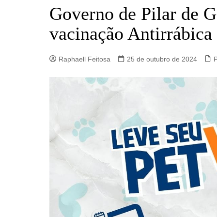
Barro Alto
Governo de Pilar de G
Campinorte
vacinação Antirrábica
Campos Verdes
Carmo do Rio Verde
Raphaell Feitosa
25 de outubro de 2024
P
Catalão
Ceres
Crixás
Estrela do Norte
Goianésia
Goiânia
Guarinos
Hidrolina
Ipiranga de Goiás
Itaberaí