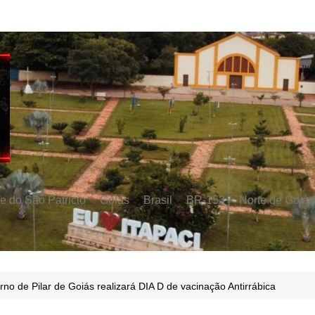
e do São Patrício
Goiás
Brasil
BR-153
Norte de Goiás
no de Pilar de Goiás realizará DIA D de vacinação Antirrábica