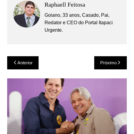
Raphaell Feitosa
Goiano, 33 anos, Casado, Pai,
Redator e CEO do Portal Itapaci
Urgente.
Navegação
Anterior
Próximo
de
Post