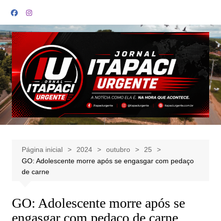
Ir
para
o
conteúdo
Página inicial
2024
outubro
25
GO: Adolescente morre após se engasgar com pedaço
de carne
GO: Adolescente morre após se
engasgar com pedaço de carne