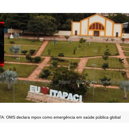
e do São Patrício
Goiás
Brasil
BR-153
Norte de Goiás
A: OMS declara mpox como emergência em saúde pública global