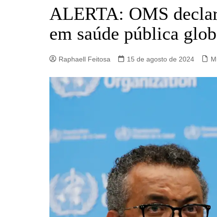
Barro Alto
ALERTA: OMS declar
Campinorte
em saúde pública glob
Campos Verdes
Carmo do Rio Verde
Raphaell Feitosa
15 de agosto de 2024
M
Catalão
Ceres
Crixás
Estrela do Norte
Goianésia
Goiânia
Guarinos
Hidrolina
Ipiranga de Goiás
Itaberaí