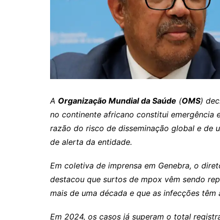
Itaguaru
Itapuranga
Jaraguá
Jardim Paulista
Jataí
Nerópolis
A
Organização Mundial da Saúde
(
OMS
) dec
Niquelândia
no continente africano constitui emergência 
Nova América
razão do risco de disseminação global e de u
de alerta da entidade.
Nova Crixás
Nova Glória
Em coletiva de imprensa em Genebra, o dire
Nova Iguaçu de Goiás
destacou que surtos de mpox vêm sendo rep
Porangatu
mais de uma década e que as infecções têm 
Rialma
Em 2024, os casos já superam o total regis