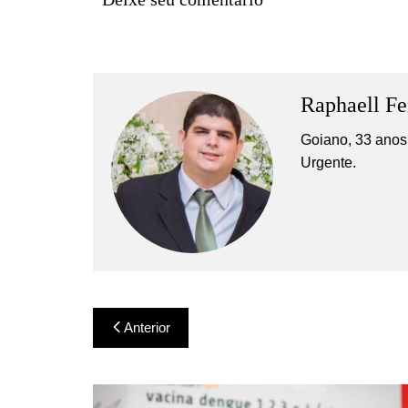
Raphaell Fe
Goiano, 33 anos,
Urgente.
Navegação
Anterior
de
Post