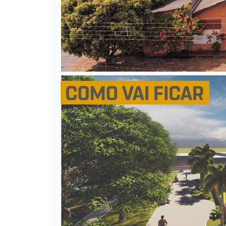
Itaguaru
Itapuranga
Jaraguá
Jardim Paulista
Jataí
Nerópolis
Niquelândia
Nova América
Nova Crixás
Nova Glória
Nova Iguaçu de Goiás
Porangatu
Rialma