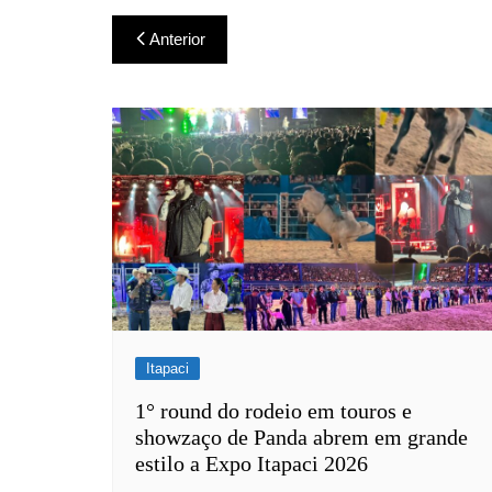
Navegação
Anterior
de
Post
Itapaci
1° round do rodeio em touros e
showzaço de Panda abrem em grande
estilo a Expo Itapaci 2026