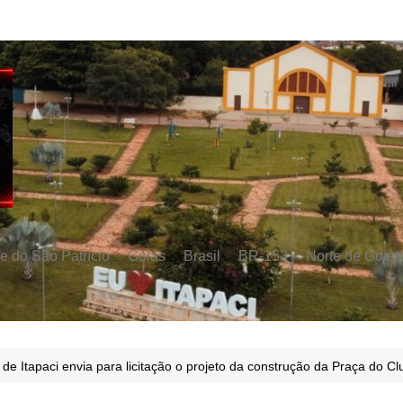
e do São Patrício
Goiás
Brasil
BR-153
Norte de Goiás
de Itapaci envia para licitação o projeto da construção da Praça do C