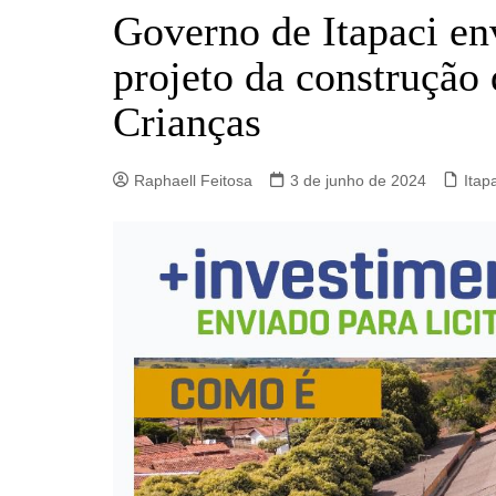
Barro Alto
Governo de Itapaci env
Campinorte
projeto da construção
Campos Verdes
Crianças
Carmo do Rio Verde
Catalão
Raphaell Feitosa
3 de junho de 2024
Itap
Ceres
Crixás
Estrela do Norte
Goianésia
Goiânia
Guarinos
Hidrolina
Ipiranga de Goiás
Itaberaí