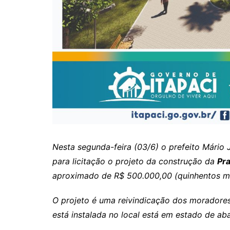
Rianápolis
Rio Verde
Rubiataba
Santa Isabel
Santa Terezinha de Goiá
São Luiz do Norte
Senador Canedo
Uirapuru
Uruaçu
Nesta segunda-feira (03/6) o prefeito Mário 
Uruana
para licitação o projeto da construção da
Pra
Uirapuru
aproximado de R$ 500.000,00 (quinhentos mil
O projeto é uma reivindicação dos moradores
está instalada no local está em estado de a