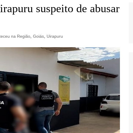
irapuru suspeito de abusar
teceu na Região
,
Goiás
,
Uirapuru