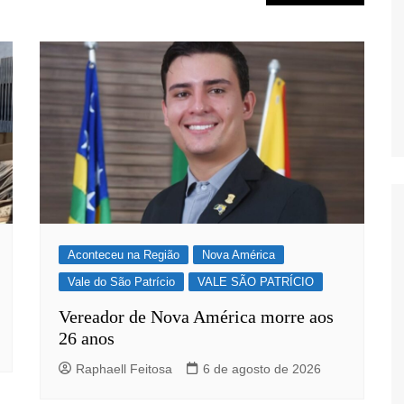
Aconteceu na Região
Nova América
Vale do São Patrício
VALE SÃO PATRÍCIO
Vereador de Nova América morre aos
26 anos
Raphaell Feitosa
6 de agosto de 2026