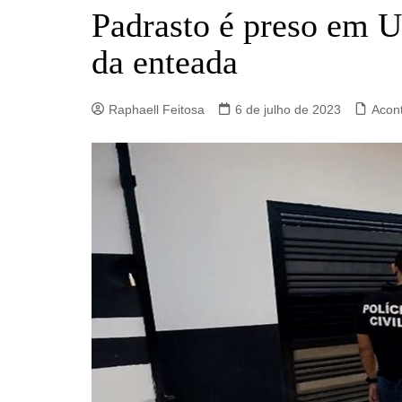
Barro Alto
Padrasto é preso em U
Campinorte
da enteada
Campos Verdes
Carmo do Rio Verde
Raphaell Feitosa
6 de julho de 2023
Acon
Catalão
Ceres
Crixás
Estrela do Norte
Goianésia
Goiânia
Guarinos
Hidrolina
Ipiranga de Goiás
Itaberaí