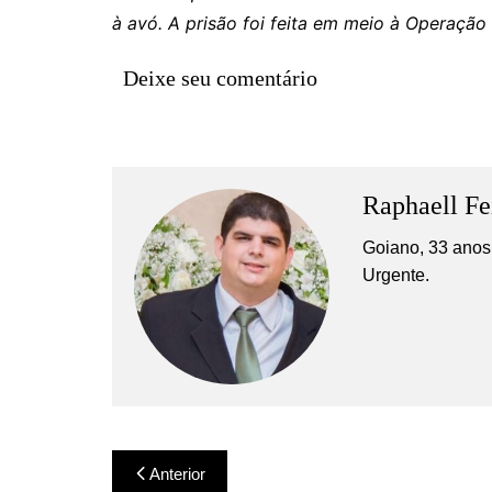
Rianápolis
à avó. A prisão foi feita em meio à Operação
Rio Verde
Deixe seu comentário
Rubiataba
Santa Isabel
Santa Terezinha de Goiá
São Luiz do Norte
Raphaell Fe
Senador Canedo
Goiano, 33 anos,
Uirapuru
Urgente.
Uruaçu
Uruana
Uirapuru
Navegação
Anterior