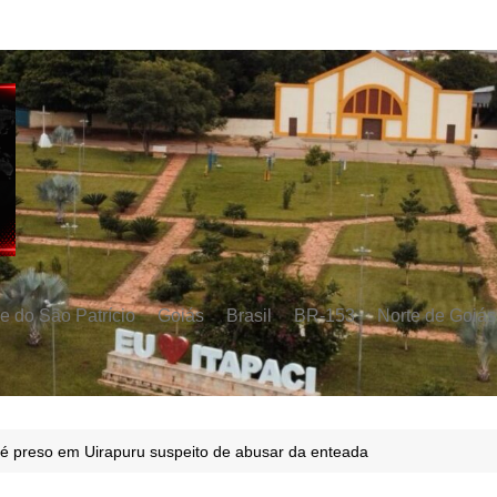
e do São Patrício
Goiás
Brasil
BR-153
Norte de Goiás
é preso em Uirapuru suspeito de abusar da enteada