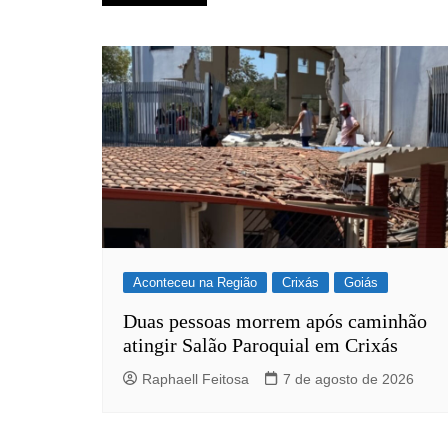
de
Post
Aconteceu na Região
Crixás
Goiás
Duas pessoas morrem após caminhão
atingir Salão Paroquial em Crixás
Raphaell Feitosa
7 de agosto de 2026