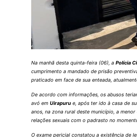
Itaguaru
Itapuranga
Jaraguá
Jardim Paulista
Jataí
Nerópolis
Na manhã desta quinta-feira (06), a
Polícia Ci
Niquelândia
cumprimento a mandado de prisão preventiva 
Nova América
praticado em face de sua enteada, atualment
Nova Crixás
De acordo com informações, os abusos teria
Nova Glória
avó em
Uirapuru
e, após ter ido à casa de s
Nova Iguaçu de Goiás
anos, na zona rural deste município, a menor
Porangatu
relações sexuais com o padrasto no momento
Rialma
O exame pericial constatou a existência de 