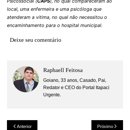
Psicossocial (
CAPS
), no qual compareceram ao
local, uma enfermeira e uma psicóloga que
atenderam a vitima, no qual não necessitou o
encaminhamento para o hospital municipal.
Deixe seu comentário
Raphaell Feitosa
Goiano, 33 anos, Casado, Pai,
Redator e CEO do Portal Itapaci
Urgente.
Navegação
Anterior
Próximo