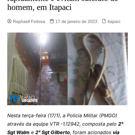
homem, em Itapaci
Raphaell Feitosa
17 de janeiro de 2023
Itapaci
Nesta terça-feira (17/1), a Policia Militar (PMGO)
através da equipe VTR -1.12942, composta pelo
2°
Sgt Walm
e
2° Sgt Gilberto
, foram acionados
via