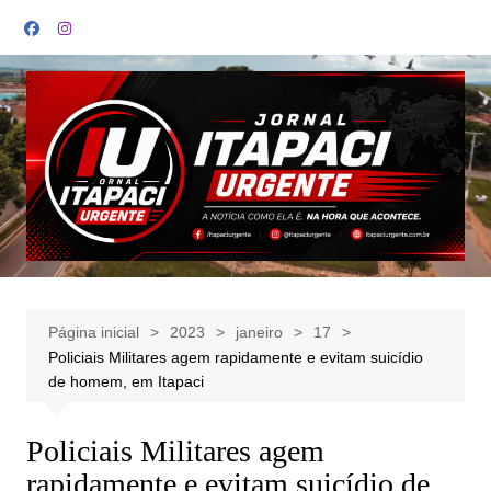
Ir
para
o
conteúdo
Página inicial
2023
janeiro
17
Policiais Militares agem rapidamente e evitam suicídio
de homem, em Itapaci
Policiais Militares agem
rapidamente e evitam suicídio de