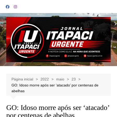
Ir
para
o
conteúdo
Página inicial
2022
maio
23
GO: Idoso morre após ser ‘atacado’ por centenas de
abelhas
GO: Idoso morre após ser ‘atacado’
por centenas de abelhas