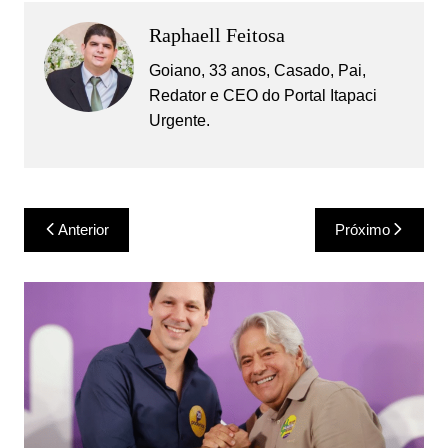
Raphaell Feitosa
Goiano, 33 anos, Casado, Pai,
Redator e CEO do Portal Itapaci
Urgente.
Navegação
Anterior
Próximo
de
Post