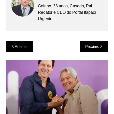
Goiano, 33 anos, Casado, Pai,
Redator e CEO do Portal Itapaci
Urgente.
Navegação
Anterior
Próximo
de
Post