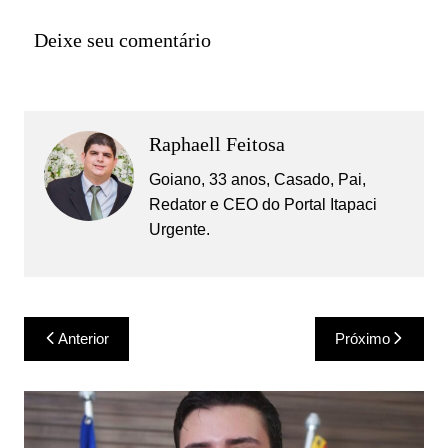
Deixe seu comentário
Raphaell Feitosa
Goiano, 33 anos, Casado, Pai,
Redator e CEO do Portal Itapaci
Urgente.
Navegação
Anterior
Próximo
de
Post