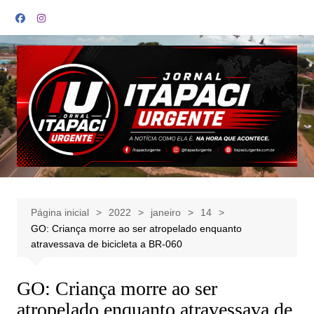
Ir
para
o
conteúdo
Página inicial
2022
janeiro
14
GO: Criança morre ao ser atropelado enquanto
atravessava de bicicleta a BR-060
GO: Criança morre ao ser
atropelado enquanto atravessava de