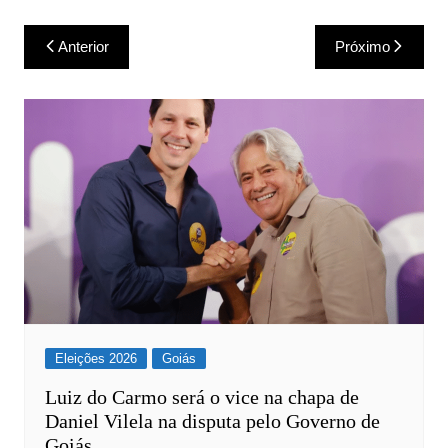
Navegação
Anterior
Próximo
de
Post
Eleições 2026
Goiás
Luiz do Carmo será o vice na chapa de
Daniel Vilela na disputa pelo Governo de
Goiás