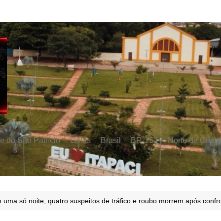
e do São Patrício
Goiás
Brasil
BR-153
Norte de Goiás
uma só noite, quatro suspeitos de tráfico e roubo morrem após conf