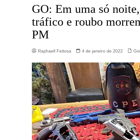
Barro Alto
GO: Em uma só noite, 
Campinorte
tráfico e roubo morre
Campos Verdes
PM
Carmo do Rio Verde
Catalão
Raphaell Feitosa
4 de janeiro de 2022
Go
Ceres
Crixás
Estrela do Norte
Goianésia
Goiânia
Guarinos
Hidrolina
Ipiranga de Goiás
Itaberaí