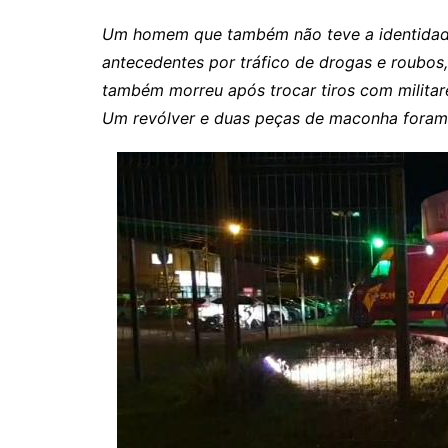
Rianápolis
Um homem que também não teve a identidade
Rio Verde
antecedentes por tráfico de drogas e roubos,
Rubiataba
também morreu após trocar tiros com militar
Santa Isabel
Um revólver e duas peças de maconha foram
Santa Terezinha de Goiá
São Luiz do Norte
Senador Canedo
Uirapuru
Uruaçu
Uruana
Uirapuru