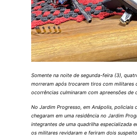
Itaguaru
Itapuranga
Jaraguá
Jardim Paulista
Jataí
Nerópolis
Niquelândia
Somente na noite de segunda-feira (3), quatr
Nova América
morreram após trocarem tiros com militares de
Nova Crixás
ocorrências culminaram com apreensões de dr
Nova Glória
No Jardim Progresso, em Anápolis, policiais
Nova Iguaçu de Goiás
chegaram em uma residência no Jardim Progr
Porangatu
integrantes de uma quadrilha especializada e
Rialma
os militares revidaram e feriram dois suspei