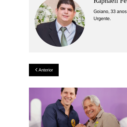
Raphaell Fe
Goiano, 33 anos,
Urgente.
Navegação
Anterior
de
Post