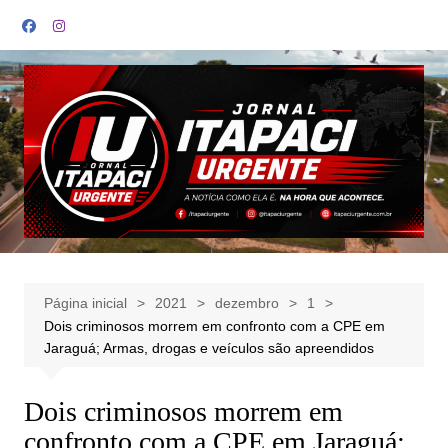
Ir
para
o
conteúdo
Página inicial
2021
dezembro
1
Dois criminosos morrem em confronto com a CPE em
Jaraguá; Armas, drogas e veículos são apreendidos
Dois criminosos morrem em
confronto com a CPE em Jaraguá;