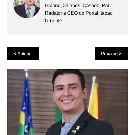
Goiano, 33 anos, Casado, Pai,
Redator e CEO do Portal Itapaci
Urgente.
Navegação
Anterior
Próximo
de
Post