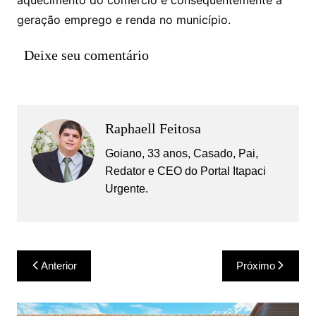
geração emprego e renda no município.
Deixe seu comentário
Raphaell Feitosa
Goiano, 33 anos, Casado, Pai,
Redator e CEO do Portal Itapaci
Urgente.
Navegação
Anterior
Próximo
de
Post