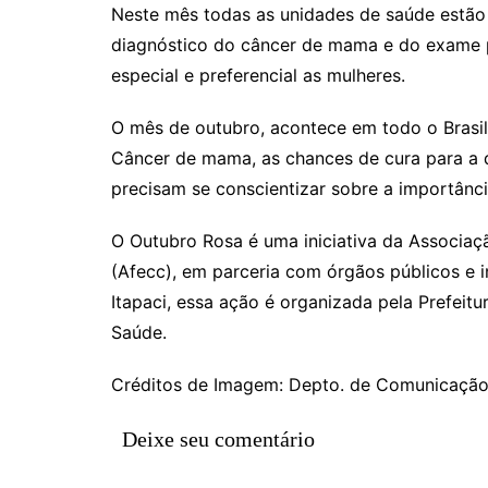
Rianápolis
Neste mês todas as unidades de saúde estão 
Rio Verde
diagnóstico do câncer de mama e do exame 
especial e preferencial as mulheres.
Rubiataba
Santa Isabel
O mês de outubro, acontece em todo o Brasi
Santa Terezinha de Goiá
Câncer de mama, as chances de cura para a 
São Luiz do Norte
precisam se conscientizar sobre a importânc
Senador Canedo
O Outubro Rosa é uma iniciativa da Associa
Uirapuru
(Afecc), em parceria com órgãos públicos e i
Uruaçu
Itapaci, essa ação é organizada pela Prefeitu
Uruana
Saúde.
Uirapuru
Créditos de Imagem: Depto. de Comunicaçã
Deixe seu comentário