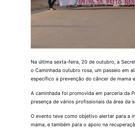
Itaguaru
Itapuranga
Jaraguá
Jardim Paulista
Jataí
Nerópolis
Na última sexta-feira, 20 de outubro, a Secre
Niquelândia
o Caminhada outubro rosa, um passeio em al
Nova América
específico a prevenção do câncer de mama e 
Nova Crixás
A caminhada foi promovida em parceria da Pr
Nova Glória
presença de vários profissionais da área da s
Nova Iguaçu de Goiás
O evento teve como objetivo alertar para a i
Porangatu
mama, e também para o apoio na recuperação
Rialma