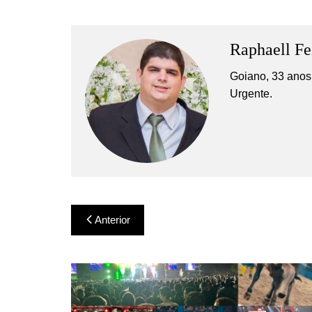
Raphaell Fe
Goiano, 33 anos,
Urgente.
Navegação
Anterior
de
Post