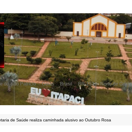
e do São Patrício
Goiás
Brasil
BR-153
Norte de Goiás
taria de Saúde realiza caminhada alusivo ao Outubro Rosa