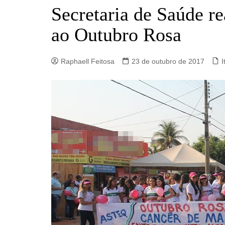
Barro Alto
Secretaria de Saúde r
Campinorte
ao Outubro Rosa
Campos Verdes
Carmo do Rio Verde
Raphaell Feitosa
23 de outubro de 2017
I
Catalão
Ceres
Crixás
Estrela do Norte
Goianésia
Goiânia
Guarinos
Hidrolina
Ipiranga de Goiás
Itaberaí