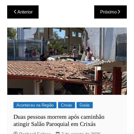
Navegação
Anterior
Próximo
de
Post
Aconteceu na Região
Crixás
Goiás
Duas pessoas morrem após caminhão
atingir Salão Paroquial em Crixás
Raphaell Feitosa
7 de agosto de 2026