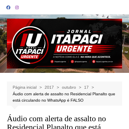
Ir
para
o
conteúdo
Página inicial
2017
outubro
17
Áudio com alerta de assalto no Residencial Planalto que
está circulando no WhatsApp é FALSO
Áudio com alerta de assalto no
Residencial Planalto que está