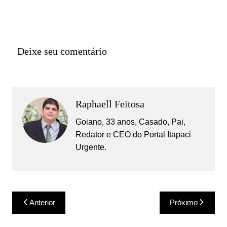
Deixe seu comentário
Raphaell Feitosa
Goiano, 33 anos, Casado, Pai,
Redator e CEO do Portal Itapaci
Urgente.
Navegação
Anterior
Próximo
de