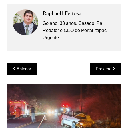
Raphaell Feitosa
Goiano, 33 anos, Casado, Pai,
Redator e CEO do Portal Itapaci
Urgente.
Navegação
Anterior
Próximo
de
Post