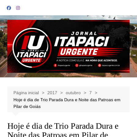
Ir
para
o
conteúdo
Página inicial
2017
outubro
7
Hoje é dia de Trio Parada Dura e Noite das Patroas em
Pilar de Goiás
Hoje é dia de Trio Parada Dura e
Noite das Patroas em Pilar de