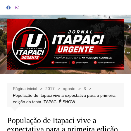
Ir
para
o
conteúdo
Página inicial
2017
agosto
3
População de Itapaci vive a expectativa para a primeira
edição da festa ITAPACI É SHOW
População de Itapaci vive a
expectativa para a primeira edição