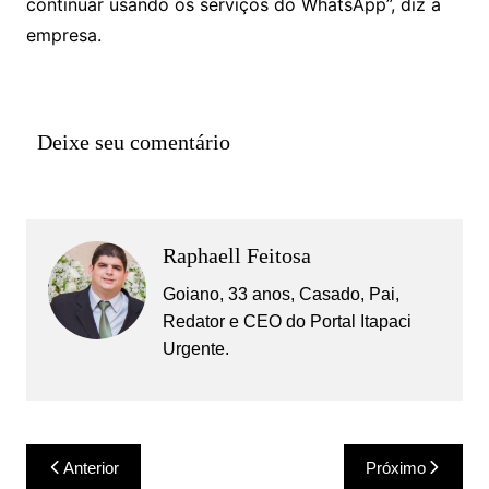
continuar usando os serviços do WhatsApp”, diz a
empresa.
Deixe seu comentário
Raphaell Feitosa
Goiano, 33 anos, Casado, Pai,
Redator e CEO do Portal Itapaci
Urgente.
Navegação
Anterior
Próximo