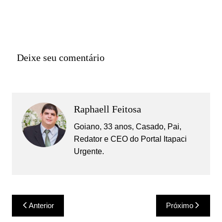
Deixe seu comentário
Raphaell Feitosa
Goiano, 33 anos, Casado, Pai,
Redator e CEO do Portal Itapaci
Urgente.
Navegação
Anterior
Próximo
de