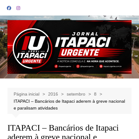
Ir
para
o
conteúdo
Página inicial
2016
setembro
8
ITAPACI – Bancários de Itapaci aderem à greve nacional
e paralisam atividades
ITAPACI – Bancários de Itapaci
aderem à greve nacional e