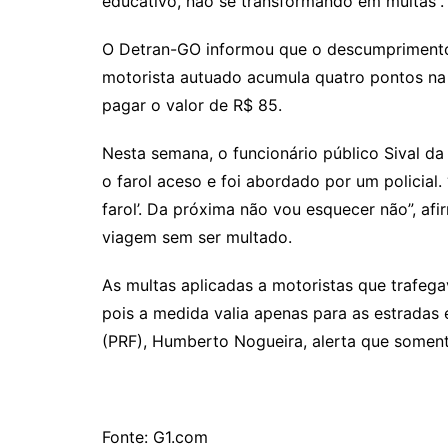
educativo, não se transformando em multas”.
Rianápolis
Rio Verde
O Detran-GO informou que o descumprimento 
Rubiataba
motorista autuado acumula quatro pontos na 
pagar o valor de R$ 85.
Santa Isabel
Santa Terezinha de Goiá
Nesta semana, o funcionário público Sival da
São Luiz do Norte
o farol aceso e foi abordado por um policial.
Senador Canedo
farol’. Da próxima não vou esquecer não”, af
viagem sem ser multado.
Uirapuru
Uruaçu
As multas aplicadas a motoristas que trafeg
Uruana
pois a medida valia apenas para as estradas e
Uirapuru
(PRF), Humberto Nogueira, alerta que somente
Fonte: G1.com