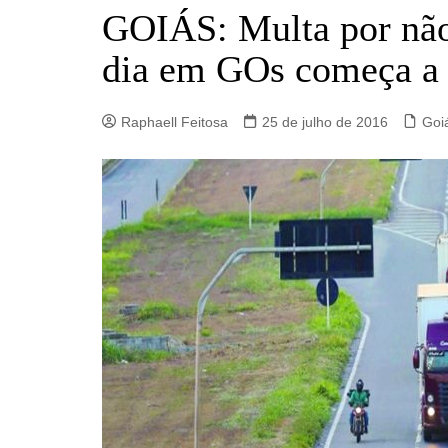
Barro Alto
GOIÁS: Multa por não 
Campinorte
dia em GOs começa a 
Campos Verdes
Carmo do Rio Verde
Raphaell Feitosa
25 de julho de 2016
Goi
Catalão
Ceres
Crixás
Estrela do Norte
Goianésia
Goiânia
Guarinos
Hidrolina
Ipiranga de Goiás
Itaberaí