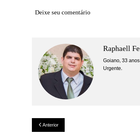
Deixe seu comentário
Raphaell Fe
Goiano, 33 anos,
Urgente.
Navegação
Anterior
de