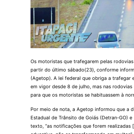
Itaguaru
Itapuranga
Jaraguá
Jardim Paulista
Jataí
Nerópolis
Os motoristas que trafegarem pelas rodovias
Niquelândia
partir do último sábado(23), conforme infor
Nova América
(Agetop). A lei federal que obriga a trafegar
em vigor desde 8 de julho, mas nas rodovias 
Nova Crixás
para que os motoristas se habituassem à nor
Nova Glória
Nova Iguaçu de Goiás
Por meio de nota, a Agetop informou que a 
Porangatu
Estadual de Trânsito de Goiás (Detran-GO) e 
texto, “as notificações que forem realizadas 
Rialma