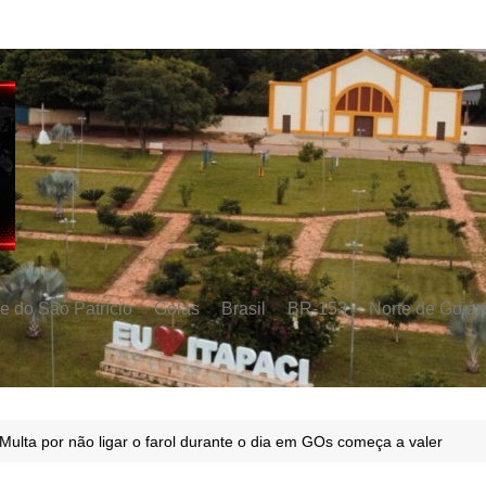
e do São Patrício
Goiás
Brasil
BR-153
Norte de Goiás
ulta por não ligar o farol durante o dia em GOs começa a valer