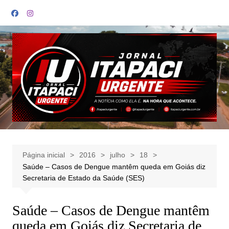
Ir
para
o
conteúdo
Página inicial
2016
julho
18
Saúde – Casos de Dengue mantêm queda em Goiás diz
Secretaria de Estado da Saúde (SES)
Saúde – Casos de Dengue mantêm
queda em Goiás diz Secretaria de