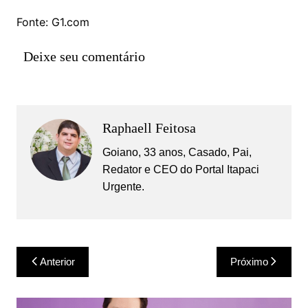
Fonte: G1.com
Deixe seu comentário
Raphaell Feitosa
Goiano, 33 anos, Casado, Pai,
Redator e CEO do Portal Itapaci
Urgente.
Navegação
Anterior
Próximo
de
Post