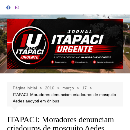
Ir
para
o
conteúdo
Página inicial
2016
março
17
ITAPACI: Moradores denunciam criadouros de mosquito
Aedes aegypti em ônibus
ITAPACI: Moradores denunciam
criadouros de mosquito Aedes