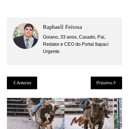
Raphaell Feitosa
Goiano, 33 anos, Casado, Pai,
Redator e CEO do Portal Itapaci
Urgente.
Navegação
Anterior
Próximo
de
Post