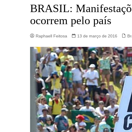
Barro Alto
BRASIL: Manifestaçõe
Campinorte
ocorrem pelo país
Campos Verdes
Carmo do Rio Verde
Raphaell Feitosa
13 de março de 2016
Br
Catalão
Ceres
Crixás
Estrela do Norte
Goianésia
Goiânia
Guarinos
Hidrolina
Ipiranga de Goiás
Itaberaí