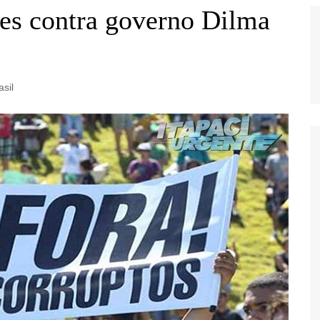
s contra governo Dilma
asil