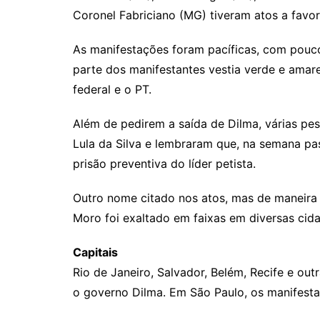
Rianápolis
Coronel Fabriciano (MG) tiveram atos a favor
Rio Verde
As manifestações foram pacíficas, com pouc
Rubiataba
parte dos manifestantes vestia verde e amar
Santa Isabel
federal e o PT.
Santa Terezinha de Goiá
São Luiz do Norte
Além de pedirem a saída de Dilma, várias pes
Lula da Silva e lembraram que, na semana pas
Senador Canedo
prisão preventiva do líder petista.
Uirapuru
Uruaçu
Outro nome citado nos atos, mas de maneira p
Uruana
Moro foi exaltado em faixas em diversas cidad
Uirapuru
Capitais
Rio de Janeiro, Salvador, Belém, Recife e out
o governo Dilma. Em São Paulo, os manifesta