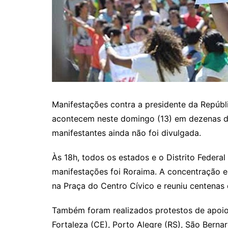
Itaguaru
Itapuranga
Jaraguá
Jardim Paulista
Jataí
Nerópolis
Manifestações contra a presidente da Repúbli
Niquelândia
acontecem neste domingo (13) em dezenas de 
Nova América
manifestantes ainda não foi divulgada.
Nova Crixás
Às 18h, todos os estados e o Distrito Federal
Nova Glória
manifestações foi Roraima. A concentração e
Nova Iguaçu de Goiás
na Praça do Centro Cívico e reuniu centenas
Porangatu
Também foram realizados protestos de apoio 
Rialma
Fortaleza (CE), Porto Alegre (RS), São Berna