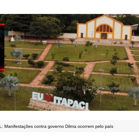
e do São Patrício
Goiás
Brasil
BR-153
Norte de Goiás
: Manifestações contra governo Dilma ocorrem pelo país