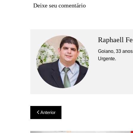
Deixe seu comentário
Raphaell Fe
Goiano, 33 anos,
Urgente.
Navegação
Anterior
de