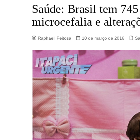
Barro Alto
Saúde: Brasil tem 745
Campinorte
microcefalia e alteraç
Campos Verdes
Carmo do Rio Verde
Raphaell Feitosa
10 de março de 2016
S
Catalão
Ceres
Crixás
Estrela do Norte
Goianésia
Goiânia
Guarinos
Hidrolina
Ipiranga de Goiás
Itaberaí