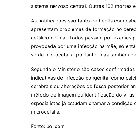
Rianápolis
sistema nervoso central. Outras 102 mortes e
Rio Verde
As notificações são tanto de bebês com cab
Rubiataba
apresentam problemas de formação no céreb
Santa Isabel
cefálico normal. Todos passam por exames pa
Santa Terezinha de Goiá
provocada por uma infecção na mãe, só ent
São Luiz do Norte
só de microcefalia, portanto, mas também de
Senador Canedo
Segundo o Ministério são casos confirmados 
Uirapuru
indicativas de infecção congênita, como calci
Uruaçu
cerebrais ou alterações de fossa posterior en
Uruana
método de imagem ou identificação do vírus d
Uirapuru
especialistas já estudam chamar a condição 
microcefalia.
Fonte: uol.com