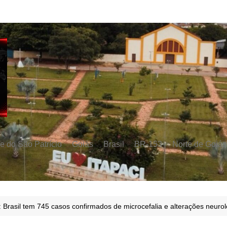
e do São Patrício
Goiás
Brasil
BR-153
Norte de Goiás
 Brasil tem 745 casos confirmados de microcefalia e alterações neurol