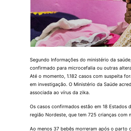
Itaguaru
Itapuranga
Jaraguá
Jardim Paulista
Jataí
Nerópolis
Segundo Informações do ministério da saúde,
Niquelândia
confirmado para microcefalia ou outras alte
Nova América
Até o momento, 1.182 casos com suspeita for
em investigação. O Ministério da Saúde acre
Nova Crixás
associada ao vírus da zika.
Nova Glória
Nova Iguaçu de Goiás
Os casos confirmados estão em 18 Estados d
Porangatu
região Nordeste, que tem 725 crianças com m
Rialma
Ao menos 37 bebês morreram após o parto ou