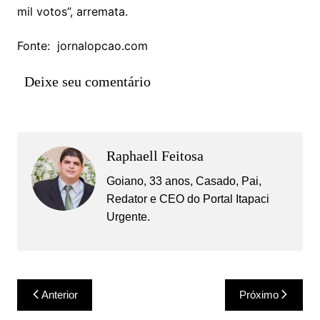
mil votos”, arremata.
Fonte: jornalopcao.com
Deixe seu comentário
Raphaell Feitosa
Goiano, 33 anos, Casado, Pai,
Redator e CEO do Portal Itapaci
Urgente.
Navegação
Anterior
Próximo
de