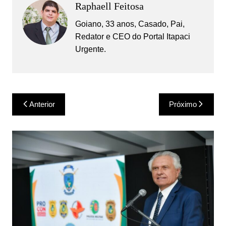
Raphaell Feitosa
Goiano, 33 anos, Casado, Pai,
Redator e CEO do Portal Itapaci
Urgente.
Navegação
Anterior
Próximo
de
Post