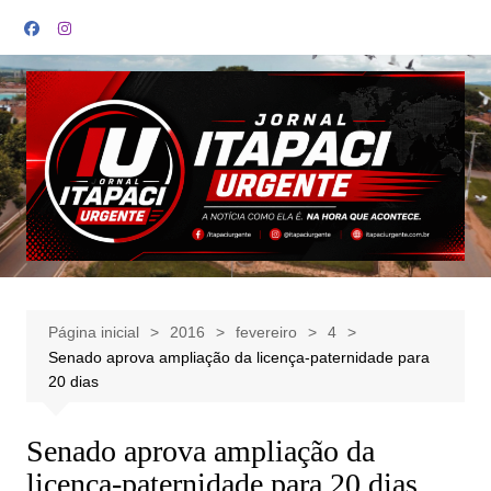
Ir
para
o
conteúdo
Página inicial
2016
fevereiro
4
Senado aprova ampliação da licença-paternidade para
20 dias
Senado aprova ampliação da
licença-paternidade para 20 dias