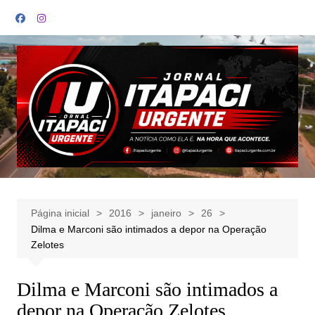
Ir
para
o
conteúdo
Página inicial
2016
janeiro
26
Dilma e Marconi são intimados a depor na Operação
Zelotes
Dilma e Marconi são intimados a
depor na Operação Zelotes