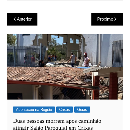
Navegação
Anterior
Próximo
de
Post
Aconteceu na Região
Crixás
Goiás
Duas pessoas morrem após caminhão
atingir Salão Paroquial em Crixás