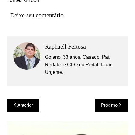
Deixe seu comentário
Raphaell Feitosa
Goiano, 33 anos, Casado, Pai,
Redator e CEO do Portal Itapaci
Urgente.
Navegação
Anterior
Próximo
de
Post