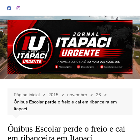
Ir
para
o
conteúdo
Página inicial
2015
novembro
26
Ônibus Escolar perde o freio e cai em ribanceira em
Itapaci
Ônibus Escolar perde o freio e cai
em ribanceira em Itapaci