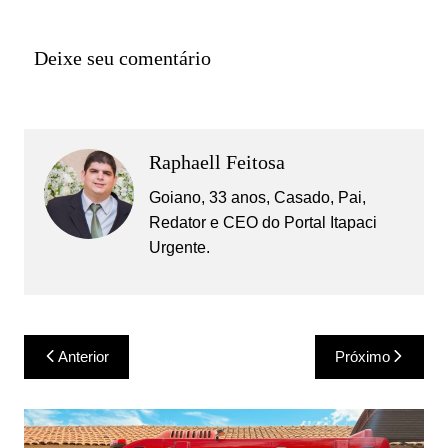
Deixe seu comentário
Raphaell Feitosa
Goiano, 33 anos, Casado, Pai,
Redator e CEO do Portal Itapaci
Urgente.
Navegação
Anterior
Próximo
de
Post