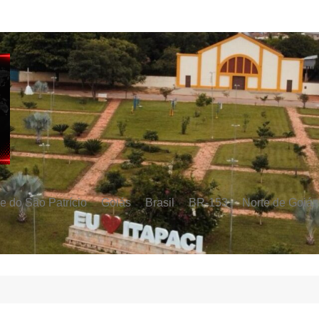
e do São Patrício
Goiás
Brasil
BR-153
Norte de Goiás