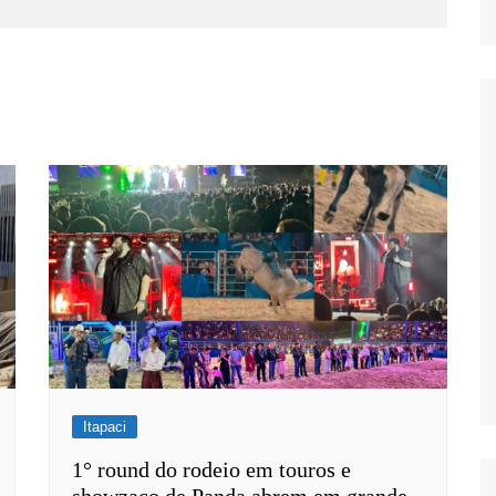
Itapaci
1° round do rodeio em touros e