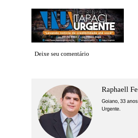
Barro Alto
Campinorte
Campos Verdes
Carmo do Rio Verde
Catalão
Deixe seu comentário
Ceres
Crixás
Estrela do Norte
Goianésia
Raphaell Fe
Goiânia
Goiano, 33 anos,
Guarinos
Urgente.
Hidrolina
Ipiranga de Goiás
Itaberaí