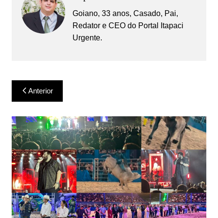
Goiano, 33 anos, Casado, Pai,
Redator e CEO do Portal Itapaci
Urgente.
Navegação
Anterior
de
Post