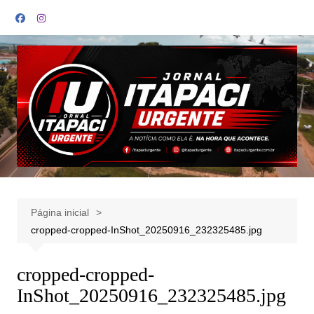
Ir
para
o
conteúdo
Página inicial
cropped-cropped-InShot_20250916_232325485.jpg
cropped-cropped-
InShot_20250916_232325485.jpg