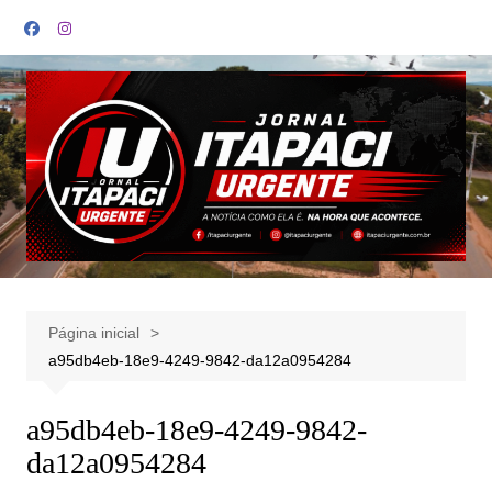
Ir
para
o
conteúdo
Página inicial
a95db4eb-18e9-4249-9842-da12a0954284
a95db4eb-18e9-4249-9842-
da12a0954284