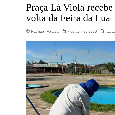
Barro Alto
Praça Lá Viola recebe 
Campinorte
volta da Feira da Lua
Campos Verdes
Carmo do Rio Verde
Raphaell Feitosa
7 de abril de 2026
Itapac
Catalão
Ceres
Crixás
Estrela do Norte
Goianésia
Goiânia
Guarinos
Hidrolina
Ipiranga de Goiás
Itaberaí