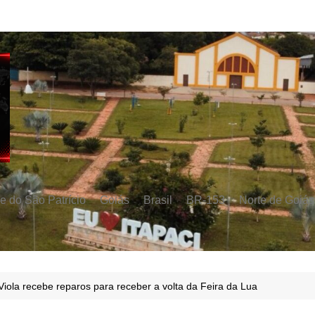
e do São Patrício
Goiás
Brasil
BR-153
Norte de Goiás
Viola recebe reparos para receber a volta da Feira da Lua