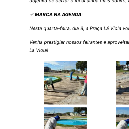
objetivo de deixar o local ainda mais bonito,
Rianápolis
Rio Verde
✅
MARCA NA AGENDA
:
Rubiataba
Nesta quarta-feira, dia 8, a Praça Lá Viola vol
Santa Isabel
Santa Terezinha de Goiá
Venha prestigiar nossos feirantes e aproveita
São Luiz do Norte
La Viola!
Senador Canedo
Uirapuru
Uruaçu
Uruana
Uirapuru