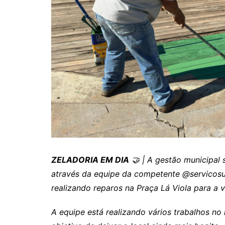
Itaguaru
Itapuranga
Jaraguá
Jardim Paulista
Jataí
Nerópolis
Niquelândia
Nova América
Nova Crixás
ZELADORIA EM DIA
🤝 | A gestão municipal 
Nova Glória
através da equipe da competente @servicosur
Nova Iguaçu de Goiás
realizando reparos na Praça Lá Viola para a v
Porangatu
Rialma
A equipe está realizando vários trabalhos no