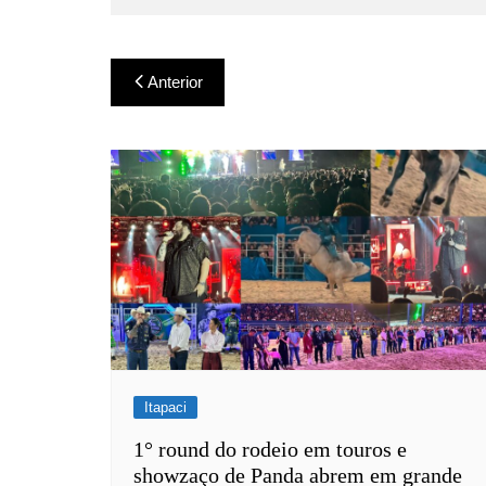
Navegação
Anterior
de
Post
Itapaci
1° round do rodeio em touros e
showzaço de Panda abrem em grande