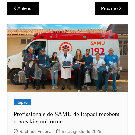
Navegação
Anterior
Próximo
de
Post
Itapaci
Profissionais do SAMU de Itapaci recebem
novos kits uniforme
Raphaell Feitosa
5 de agosto de 2026