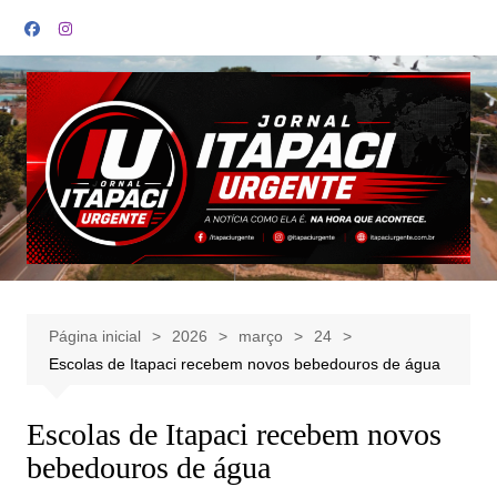
Ir
para
o
conteúdo
Página inicial
2026
março
24
Escolas de Itapaci recebem novos bebedouros de água
Escolas de Itapaci recebem novos
bebedouros de água