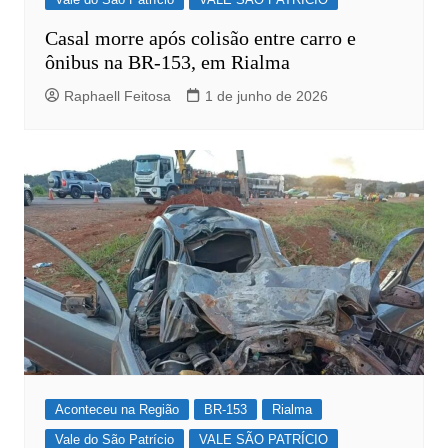
Casal morre após colisão entre carro e
ônibus na BR-153, em Rialma
Raphaell Feitosa
1 de junho de 2026
Aconteceu na Região
BR-153
Rialma
Vale do São Patrício
VALE SÃO PATRÍCIO