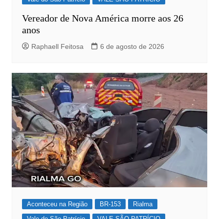
Vereador de Nova América morre aos 26
anos
Raphaell Feitosa
6 de agosto de 2026
Aconteceu na Região
BR-153
Rialma
Vale do São Patrício
VALE SÃO PATRÍCIO