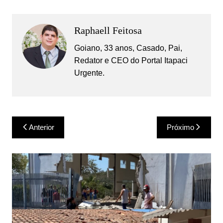
Raphaell Feitosa
Goiano, 33 anos, Casado, Pai,
Redator e CEO do Portal Itapaci
Urgente.
Navegação
Anterior
Próximo
de
Post