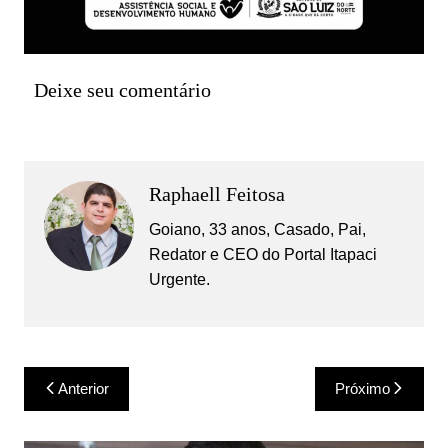
Deixe seu comentário
Raphaell Feitosa
Goiano, 33 anos, Casado, Pai,
Redator e CEO do Portal Itapaci
Urgente.
Navegação
Anterior
Próximo
de
Post