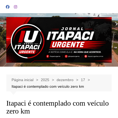
Ir
para
o
conteúdo
Página inicial
2025
dezembro
17
Itapaci é contemplado com veículo zero km
Itapaci é contemplado com veículo
zero km