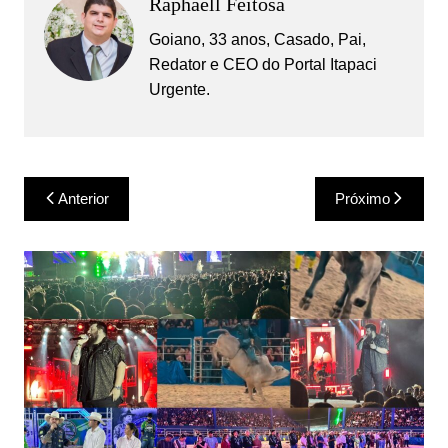
Raphaell Feitosa
Goiano, 33 anos, Casado, Pai,
Redator e CEO do Portal Itapaci
Urgente.
Navegação
Anterior
Próximo
de
Post