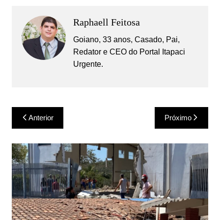
Raphaell Feitosa
Goiano, 33 anos, Casado, Pai,
Redator e CEO do Portal Itapaci
Urgente.
Navegação
Anterior
Próximo
de
Post