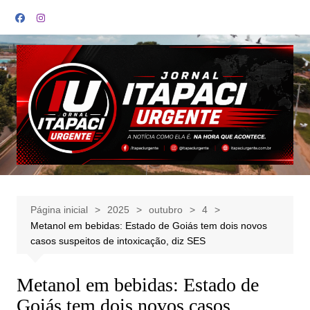
Ir
para
o
conteúdo
Página inicial
2025
outubro
4
Metanol em bebidas: Estado de Goiás tem dois novos
casos suspeitos de intoxicação, diz SES
Metanol em bebidas: Estado de
Goiás tem dois novos casos