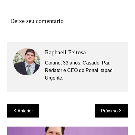
Deixe seu comentário
Raphaell Feitosa
Goiano, 33 anos, Casado, Pai,
Redator e CEO do Portal Itapaci
Urgente.
Navegação
Anterior
Próximo
de
Post