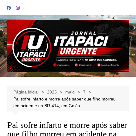
Ir
para
o
conteúdo
Página inicial
2025
maio
7
Pai sofre infarto e morre após saber que filho morreu
em acidente na BR-414, em Goiás
Pai sofre infarto e morre após saber
que filho morreu em acidente na