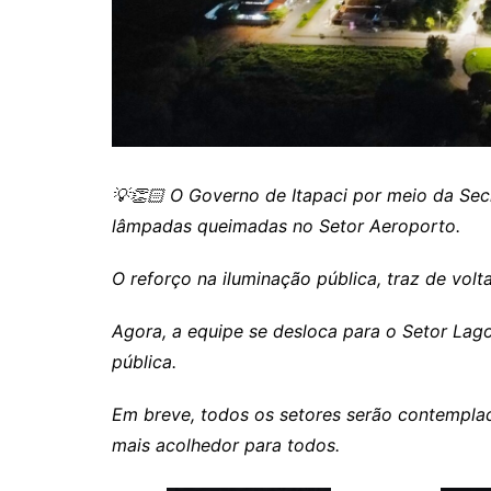
Itaguaru
Itapuranga
Jaraguá
Jardim Paulista
Jataí
💡👏🏻 O Governo de Itapaci por meio da Secr
Nerópolis
lâmpadas queimadas no Setor Aeroporto.
Niquelândia
O reforço na iluminação pública, traz de vol
Nova América
Nova Crixás
Agora, a equipe se desloca para o Setor Lag
Nova Glória
pública.
Nova Iguaçu de Goiás
Em breve, todos os setores serão contemplad
Porangatu
mais acolhedor para todos.
Rialma