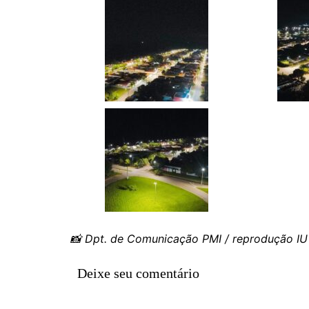
Rianápolis
Rio Verde
Rubiataba
Santa Isabel
Santa Terezinha de Goiá
São Luiz do Norte
Senador Canedo
Uirapuru
Uruaçu
Uruana
Uirapuru
📸 Dpt. de Comunicação PMI / reprodução IU
Deixe seu comentário