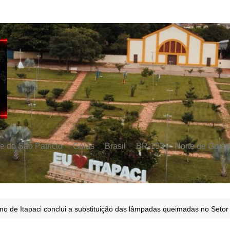
e do São Patrício
Goiás
Brasil
BR-153
Norte de Goiás
o de Itapaci conclui a substituição das lâmpadas queimadas no Setor