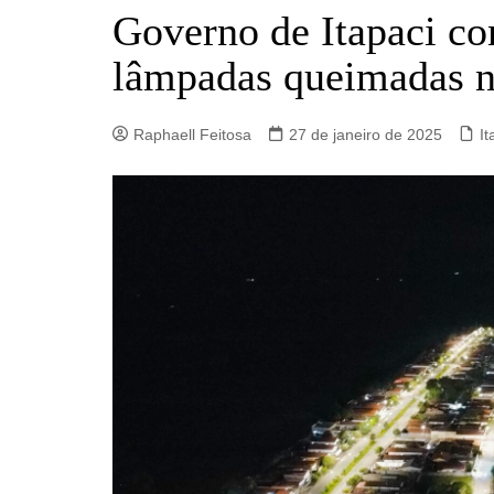
Barro Alto
Governo de Itapaci con
Campinorte
lâmpadas queimadas n
Campos Verdes
Carmo do Rio Verde
Raphaell Feitosa
27 de janeiro de 2025
It
Catalão
Ceres
Crixás
Estrela do Norte
Goianésia
Goiânia
Guarinos
Hidrolina
Ipiranga de Goiás
Itaberaí