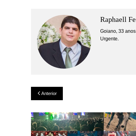
Raphaell Fe
Goiano, 33 anos,
Urgente.
Navegação
Anterior
de
Post