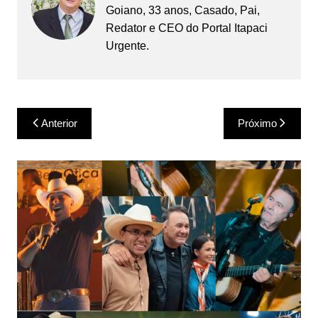
Goiano, 33 anos, Casado, Pai,
Redator e CEO do Portal Itapaci
Urgente.
Navegação
Anterior
Próximo
de
Post