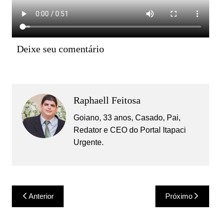
Deixe seu comentário
Raphaell Feitosa
Goiano, 33 anos, Casado, Pai,
Redator e CEO do Portal Itapaci
Urgente.
Navegação
Anterior
Próximo
de