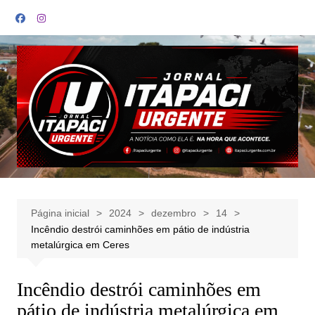
Ir
para
o
conteúdo
Página inicial
2024
dezembro
14
Incêndio destrói caminhões em pátio de indústria
metalúrgica em Ceres
Incêndio destrói caminhões em
pátio de indústria metalúrgica em