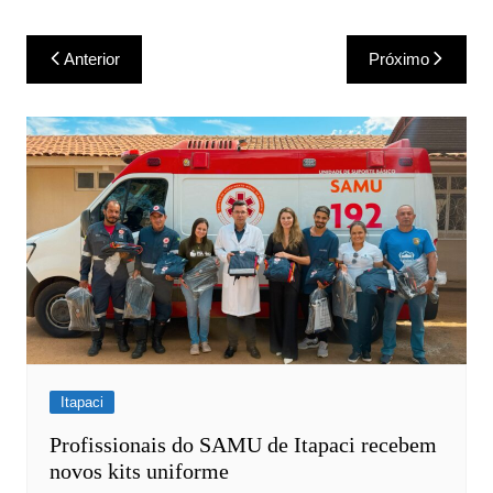
Navegação
Anterior
Próximo
de
Post
Itapaci
Profissionais do SAMU de Itapaci recebem
novos kits uniforme