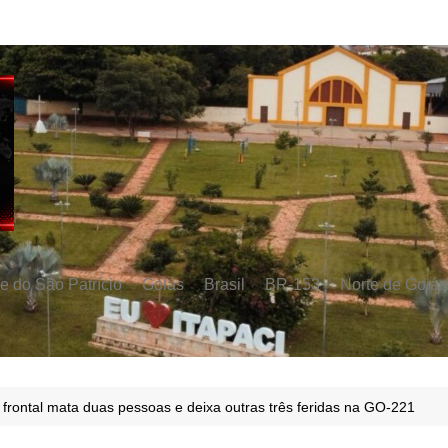
e do São Patrício
Goiás
Brasil
BR-153
Norte de Goiás
 frontal mata duas pessoas e deixa outras três feridas na GO-221