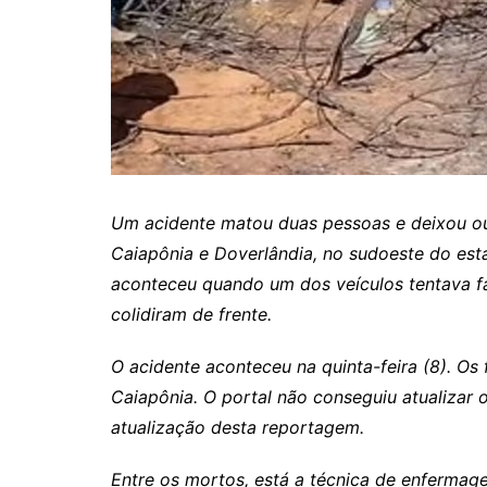
Itaguaru
Itapuranga
Jaraguá
Jardim Paulista
Jataí
Nerópolis
Um acidente matou duas pessoas e deixou out
Niquelândia
Caiapônia e Doverlândia, no sudoeste do esta
Nova América
aconteceu quando um dos veículos tentava f
colidiram de frente.
Nova Crixás
Nova Glória
O acidente aconteceu na quinta-feira (8). Os
Nova Iguaçu de Goiás
Caiapônia.
O portal não conseguiu atualizar 
Porangatu
atualização desta reportagem.
Rialma
Entre os mortos, está a técnica de enfermag