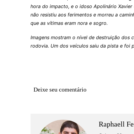
Rianápolis
hora do impacto, e o idoso Apolinário Xavier
Rio Verde
não resistiu aos ferimentos e morreu a cami
Rubiataba
que as vítimas eram nora e sogro.
Santa Isabel
Imagens mostram o nível de destruição dos c
Santa Terezinha de Goiá
rodovia. Um dos veículos saiu da pista e foi
São Luiz do Norte
Senador Canedo
Uirapuru
Uruaçu
Deixe seu comentário
Uruana
Uirapuru
Raphaell Fe