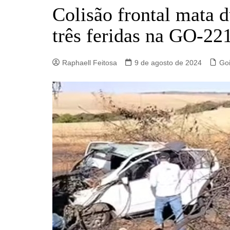
Barro Alto
Colisão frontal mata d
Campinorte
três feridas na GO-22
Campos Verdes
Carmo do Rio Verde
Raphaell Feitosa
9 de agosto de 2024
Go
Catalão
Ceres
Crixás
Estrela do Norte
Goianésia
Goiânia
Guarinos
Hidrolina
Ipiranga de Goiás
Itaberaí