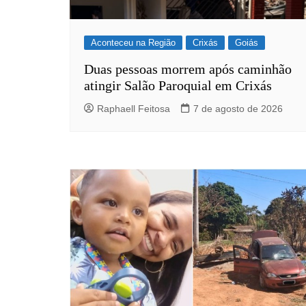
Aconteceu na Região
Crixás
Goiás
Duas pessoas morrem após caminhão
atingir Salão Paroquial em Crixás
Raphaell Feitosa
7 de agosto de 2026